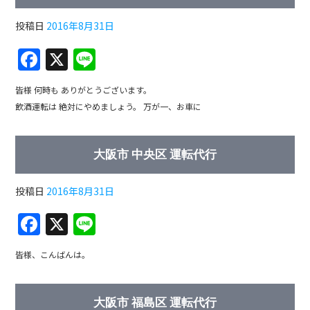
o
o
投稿日
2016年8月31日
k
F
X
Li
a
n
皆様 何時も ありがとうございます。
c
e
飲酒運転は 絶対にやめましょう。 万が一、お車に
e
b
大阪市 中央区 運転代行
o
o
投稿日
2016年8月31日
k
F
X
Li
a
n
皆様、こんばんは。
c
e
e
大阪市 福島区 運転代行