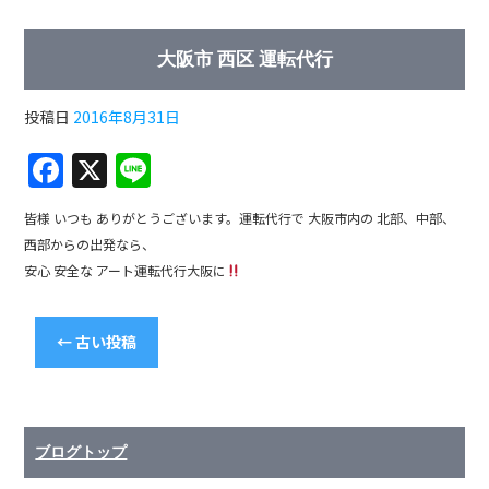
c
e
e
大阪市 西区 運転代行
b
o
投稿日
2016年8月31日
o
F
X
Li
k
a
n
皆様 いつも ありがとうございます。運転代行で 大阪市内の 北部、中部、
c
e
西部からの出発なら、
e
安心 安全な アート運転代行大阪に
b
o
←
古い投稿
o
k
ブログトップ