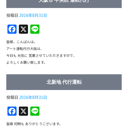
大阪市 中央区 運転代行
o
k
投稿日
2016年8月31日
F
X
Li
a
n
皆様、こんばんは。
c
e
アート運転代行大阪は、
e
今日も 元気に 営業させていただきますので、
b
よろしくお願い致します。
o
o
北新地 代行運転
k
投稿日
2016年8月31日
F
X
Li
a
n
皆様 何時も ありがとうございます。