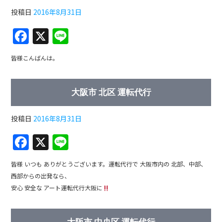
o
投稿日
2016年8月31日
o
F
X
Li
k
a
n
皆様こんばんは。
c
e
e
大阪市 北区 運転代行
b
o
投稿日
2016年8月31日
o
F
X
Li
k
a
n
皆様 いつも ありがとうございます。運転代行で 大阪市内の 北部、中部、
c
e
西部からの出発なら、
e
安心 安全な アート運転代行大阪に
b
o