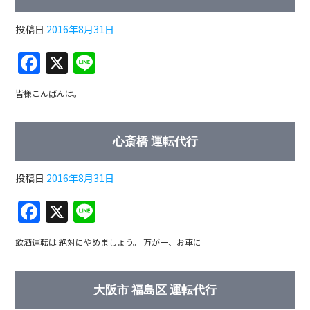
b
o
投稿日
2016年8月31日
o
F
X
Li
k
a
n
皆様こんばんは。
c
e
e
心斎橋 運転代行
b
o
投稿日
2016年8月31日
o
F
X
Li
k
a
n
飲酒運転は 絶対にやめましょう。 万が一、お車に
c
e
e
大阪市 福島区 運転代行
b