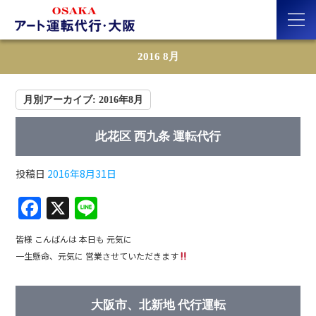
2016 8月
月別アーカイブ:
2016年8月
此花区 西九条 運転代行
投稿日
2016年8月31日
F
X
Li
a
n
皆様 こんばんは 本日も 元気に
c
e
一生懸命、元気に 営業させていただきます
e
b
大阪市、北新地 代行運転