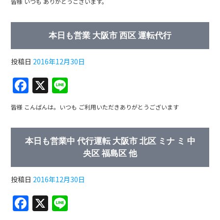
皆様 いつも ありがとうございます。
e
b
本日も営業 大阪市 西区 運転代行
o
o
投稿日
2016年12月30日
k
F
X
Li
a
n
皆様 こんばんは。いつも ご利用いただきありがとうございます
c
e
e
本日も営業中 代行運転 大阪市 北区 ミナ ミ 中
b
央区 福島区 他
o
o
投稿日
2016年12月30日
k
F
X
Li
a
n