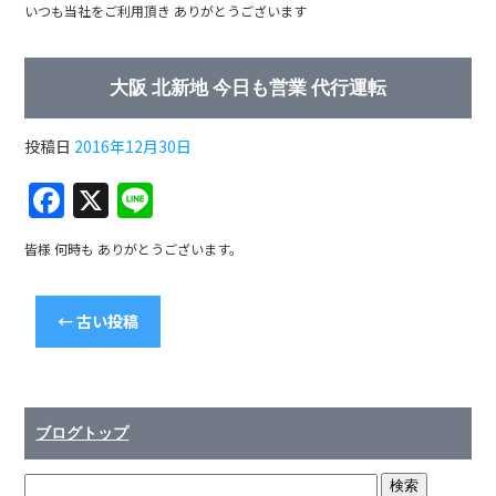
いつも当社をご利用頂き ありがとうございます
c
e
e
大阪 北新地 今日も営業 代行運転
b
o
投稿日
2016年12月30日
o
F
X
Li
k
a
n
皆様 何時も ありがとうございます。
c
e
e
←
古い投稿
b
o
o
k
ブログトップ