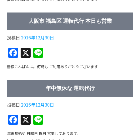
c
e
e
大阪市 福島区 運転代行 本日も営業
b
o
投稿日
2016年12月30日
o
F
X
Li
k
a
n
皆様こんばんは。何時も ご利用ありがとうございます
c
e
e
年中無休な 運転代行
b
o
投稿日
2016年12月30日
o
F
X
Li
k
a
n
年末年始や 日曜日 祝日 営業しております。
c
e