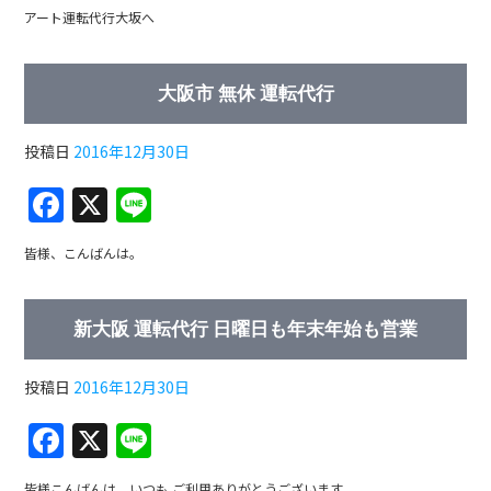
b
アート運転代行大坂へ
o
o
大阪市 無休 運転代行
k
投稿日
2016年12月30日
F
X
Li
a
n
皆様、こんばんは。
c
e
e
新大阪 運転代行 日曜日も年末年始も営業
b
o
投稿日
2016年12月30日
o
F
X
Li
k
a
n
皆様こんばんは。いつも ご利用ありがとうございます