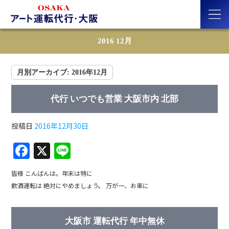
2016 12月
月別アーカイブ:
2016年12月
代行 いつでも営業 大阪市内 北部
投稿日
2016年12月30日
F
X
Li
a
n
皆様 こんばんは。年末は特に
c
e
飲酒運転は 絶対にやめましょう。 万が一、お車に
e
b
大阪市 運転代行 年中無休