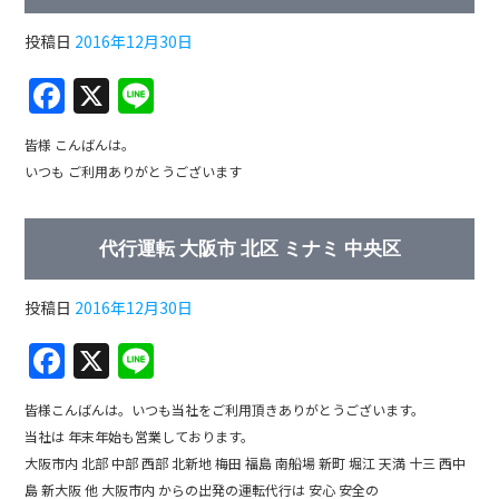
o
o
投稿日
2016年12月30日
k
F
X
Li
a
n
皆様 こんばんは。
c
e
いつも ご利用ありがとうございます
e
b
代行運転 大阪市 北区 ミナミ 中央区
o
o
投稿日
2016年12月30日
k
F
X
Li
a
n
皆様こんばんは。いつも当社をご利用頂きありがとうございます。
c
e
当社は 年末年始も営業しております。
e
大阪市内 北部 中部 西部 北新地 梅田 福島 南船場 新町 堀江 天満 十三 西中
島 新大阪 他 大阪市内 からの出発の運転代行は 安心 安全の