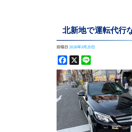
北新地で運転代行
投稿日
2026年3月25日
F
X
Li
a
n
c
e
e
b
o
o
k